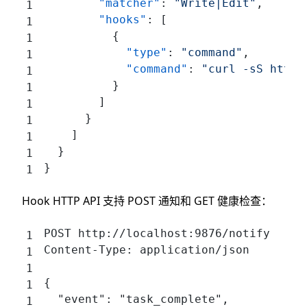
        "matcher"
: 
"Write|Edit"
,
        "hooks"
: [
          {
            "type"
: 
"command"
,
            "command"
: 
"curl -sS http:
          }
        ]
      }
    ]
  }
}
Hook HTTP API 支持 POST 通知和 GET 健康检查：
POST http://localhost:9876/notify
Content-Type: application/json
{
  "event": "task_complete",