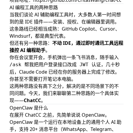
项目地址：
https://github.com/CritasWang/chat-cc
OpenClaw 是什么
AI 编程工具的两种思路
ChatCC 是什么
当我们谈论 AI 辅助编程工具时，大多数人第一时间想
核心特性详解
到的是 IDE 插件——安装、授权、在编辑器里调用。
1. 双模式 Claude Code 集成
这条路线已经相当成熟：GitHub Copilot、Cursor、
Windsurf，都是典型代表。
2. 交互式输入智能处理
但还有另一种思路：
不动 IDE，通过即时通讯工具远程
3. Claude Code Hooks 双向回调
操控 AI 编程助手
。
4. 安全控制体系
你在会议室开会，手机弹出一条飞书消息，随手输入
5. 长消息智能分块
，几十秒
/ask 帮我把用户登录接口改成 JWT 认证
6. 后台运行与日志管理
后，Claude Code 已经在你的服务器上完成了修改。
7. 热重载与项目别名
你甚至不需要打开笔记本电脑。
这两种思路没有高下之分，解决的是不同场景下的不
完整命令列表
同问题。今天，我们来聊聊第二种思路的一个具体实
ChatCC vs OpenClaw 对比
现——
ChatCC
。
选择 ChatCC 的场景
OpenClaw 是什么
选择 OpenClaw 的场景
在展开 ChatCC 之前，先简单说说 OpenClaw。
快速上手
OpenClaw
是一个运行在本地设备上的通用个人 AI 助
手，支持 20+ 消息平台（WhatsApp、Telegram、
第一步：创建飞书自建应用