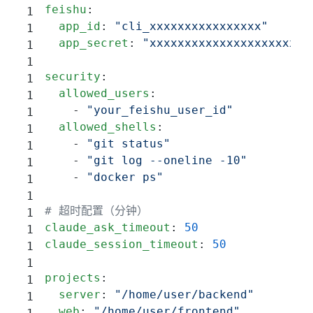
feishu
:
  app_id
: 
"cli_xxxxxxxxxxxxxxxx"
  app_secret
: 
"xxxxxxxxxxxxxxxxxxxxxxx
security
:
  allowed_users
:
    - 
"your_feishu_user_id"
  allowed_shells
:
    - 
"git status"
    - 
"git log --oneline -10"
    - 
"docker ps"
# 超时配置（分钟）
claude_ask_timeout
: 
50
claude_session_timeout
: 
50
projects
:
  server
: 
"/home/user/backend"
  web
: 
"/home/user/frontend"