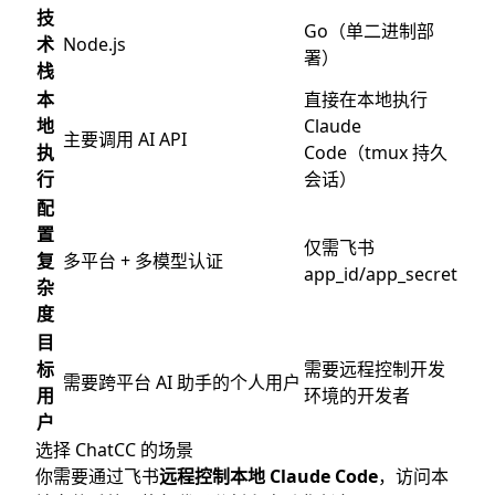
技
Go（单二进制部
术
Node.js
署）
栈
本
直接在本地执行
地
Claude
主要调用 AI API
执
Code（tmux 持久
行
会话）
配
置
仅需飞书
复
多平台 + 多模型认证
app_id/app_secret
杂
度
目
标
需要远程控制开发
需要跨平台 AI 助手的个人用户
用
环境的开发者
户
选择 ChatCC 的场景
你需要通过飞书
远程控制本地 Claude Code
，访问本