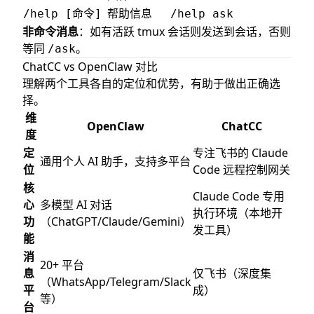
帮助信息
/help [命令]
/help ask
非命令消息
：如有活跃 tmux 会话则发送到会话，否则
等同
。
/ask
ChatCC vs OpenClaw 对比
理解两个工具各自的定位和优势，有助于做出正确选
择。
维
OpenClaw
ChatCC
度
定
专注飞书的 Claude
通用个人 AI 助手，支持多平台
位
Code 远程控制网关
核
Claude Code 专用
心
多模型 AI 对话
执行环境（本地开
功
（ChatGPT/Claude/Gemini）
发工具）
能
消
20+ 平台
息
仅飞书（深度集
（WhatsApp/Telegram/Slack
平
成）
等）
台