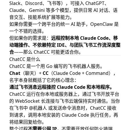
Slack、Discord、飞书等），可接入 ChatGPT、
第二步：安装 Claude Code
Claude、Gemini 等多个模型，提供日常 AI 对话、语
第三步：安装 ChatCC
音交互、技能系统扩展等能力。
第四步：配置
如果你需要一个跨平台的统一 AI 助手，OpenClaw 是
第五步：启动
一个不错的选择。
进阶用法
但如果你的需求是：
远程控制本地 Claude Code、移
动端操作、不依赖特定 IDE、与团队飞书工作流深度整
配置 Claude Code Hooks 回调
合
——那么 ChatCC 可能更适合你。
群聊协作模式
ChatCC 是什么
结合 tmux 调试
ChatCC
是一个用 Go 编写的飞书机器人服务。
总结
Chat
（聊天）+
CC
（Claude Code + Command），
名字本身就概括了它的核心理念：
通过飞书消息远程操控 Claude Code 和本地程序。
ChatCC 运行在你本地或服务器上，通过飞书开放平台
的 WebSocket 长连接与飞书云端保持实时通信。当你
在飞书中 @机器人 或发送命令消息时，ChatCC 接收
到请求，调用本地安装的 Claude Code 执行任务，再
将结果回复给你。
整个过程
不需要公网 IP
，不需要开放任何防火墙端