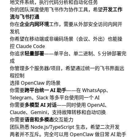
地文件系统，执行代码分析和自动化任务
你的团队深度使用飞书作为协作工具，希望
开发工作
流与飞书打通
你在
企业内网环境
工作，需要从外部安全访问内网开
发机
你希望在移动端或非编码场景（会议、外出）也能操
控 Claude Code
你追求
轻量部署
——单平台、单二进制、5 分钟部署完
成
你管理多个服务器/项目，希望通过统一的飞书界面远
程控制
选择 OpenClaw 的场景
你需要
跨平台统一 AI 助手
——在 WhatsApp、
Telegram、Slack 等多平台使用同一个 AI
你需要
多模型 AI 对话
——同时使用 OpenAI、
Claude、Gemini，支持故障转移和自动切换
你需要
语音和多模态
交互能力
团队熟悉 Node.js/TypeScript 生态，希望二次开发
两者并不互斥。完全可以用 OpenClaw 做日常 AI 助手